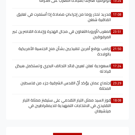
كولومبيا تعترف بسيادة المغرب على صحرائه
13:24
مدريد تحذر روما من إجراءاتٍ مضادة إذا اُستمرت في تعليق
17:08
اتفاقية شنغن
المغرب/أوروبا:التعاون في مجال الهجرة وإعادة القاصرين غير
23:51
المرفوقين
ترامب يوقع أمرين تنفيذيين بشأن منح الجنسية الأمريكية
21:50
بالولادة
السعودية تعلن تعيين قائد التحالف البحري وتستكمل هيكل
17:24
قيادته
اجتماع عمان يؤكد أنّ القدس الشرقية جزء من فلسطين
23:29
المحتلة
فوز السيد ممثل التيار التقدمي على ستيفنز ممثلة التيار
18:08
التقليدي في الانتخابات التمهيدية للديمقراطيين في
ميتشيغان