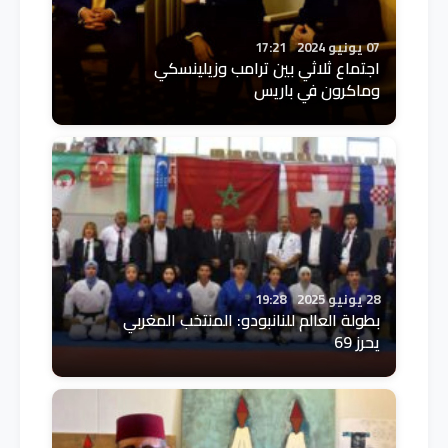
07 يونيو 2024
17:21
اجتماع ثلاثي بين ترامب وزيلينسكي
وماكرون في باريس
28 يونيو 2025
19:28
بطولة العالم للنانبودو: المنتخب المغربي
يحرز 69