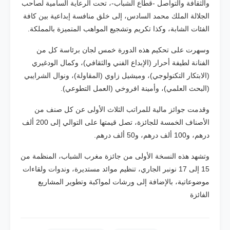
والثقافة والتواصل -قطاع الشباب-، تحت الرعاية السامية لصاحب
الجلالة الملك محمد السادس، إلى خلق منافسة إبداعية بين كافة
الفئات الشابة، وكذا تكريم وتشجيع المواهب المتميزة بالمملكة.
وسهرت على تحكيم هذه الدورة خمس لجان برئاسة كل من
الفنانة لطيفة أحرار (الإبداع الفني والثقافي)، وكمال الودغيري
(الابتكار التكنولوجي)، وميشيل زاوي (المقاولة)، ونوال الشرايبي
(البحث العلمي)، وأمينة افروخي (العمل التطوعي).
وقدمت جوائز مالية للمراتب الثلاث الأولى عن كل صنف من
الأصناف الخمسة للجائزة، تصل قيمتها على التوالي إلى 200 ألف
درهم، و100 ألف درهم، و50 ألف درهم.
وتشهد هذه النسخة الأولى من جائزة مغرب الشباب، المنظمة من
15 إلى 17 نونبر الجاري، تنظيم موائد مستديرة، وندوات ولقاءات
موضوعاتية، بالإضافة إلى ورشات لمواكبة وتطوير المشاريع
الفائزة