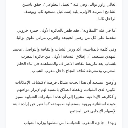
العالي زاور تواليا. وفي فئة “العمل التطوعي”، حقق ياسين
الشامخ المرتبة الأولى، يليه إسماعيل مسعود ثانيا ويوسف
الراحل ثالثا.
أما في فئة “المقاولة”، فقد ظفر بالجائزة الأولى حمزة خروبي
متقدما على كل من رضى انعينيعة والعربي مراني علوي تواليا.
وفي كلمة بالمناسبة، أكد وزير الشباب والثقافة والتواصل، محمد
المهدي بنسعيد، أن إطلاق النسخة الأولى من جائزة المغرب
للشباب يعد تكريسا لثقافة الاعتراف والمساهمة في بناء الحلم
المغربي ودمقرطة ثقافة النجاح داخل مغرب الشباب.
وأوضح بنسعيد أن هذا الحدث يشكل فرصة لاكتشاف الإمكانات
الكبيرة لدى الشباب، ونقطة انطلاق بالنسبة لهم لإبراز مواهبهم
وأفكارهم الإبداعية، مشيرا إلى أن هذه المبادرات الشبابية تتميز
بجودة استثنائية ورؤية مستقبلية طموحة، كما تعبر عن إرادة ثابتة
للإسهام الإيجابي في المجتمع.
وتهدف جائزة المغرب للشباب، التي تنظمها وزارة الشباب