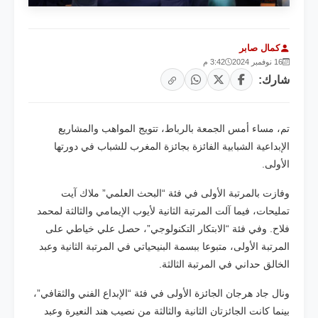
كمال صابر
16 نوفمبر 2024
3:42 م
شارك:
تم، مساء أمس الجمعة بالرباط، تتويج المواهب والمشاريع
الإبداعية الشبابية الفائزة بجائزة المغرب للشباب في دورتها
الأولى.
وفازت بالمرتبة الأولى في فئة “البحث العلمي” ملاك آيت
تمليحات، فيما آلت المرتبة الثانية لأيوب الإيمامي والثالثة لمحمد
فلاح. وفي فئة “الابتكار التكنولوجي”، حصل علي خياطي على
المرتبة الأولى، متبوعا ببسمة البنيحياتي في المرتبة الثانية وعبد
الخالق حداني في المرتبة الثالثة.
ونال جاد هرجان الجائزة الأولى في فئة “الإبداع الفني والثقافي”،
بينما كانت الجائزتان الثانية والثالثة من نصيب هند النعيرة وعبد