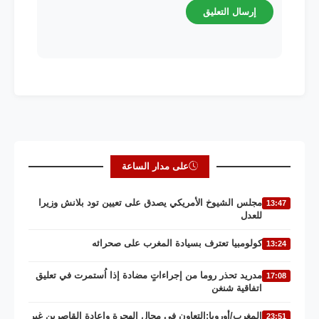
على مدار الساعة
مجلس الشيوخ الأمريكي يصدق على تعيين تود بلانش وزيرا
13:47
للعدل
كولومبيا تعترف بسيادة المغرب على صحرائه
13:24
مدريد تحذر روما من إجراءاتٍ مضادة إذا اُستمرت في تعليق
17:08
اتفاقية شنغن
المغرب/أوروبا:التعاون في مجال الهجرة وإعادة القاصرين غير
23:51