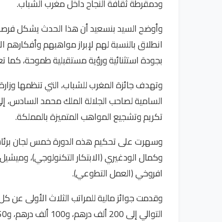
ودمقرطة ثقافة النجاح داخل مغرب الشباب.
وأوضح السيد بنسعيد أن هذا الحدث يشكل فرصة 
انطلاق بالنسبة لهم لإبراز مواهبهم وأفكارهم الإب
بجودة استثنائية ورؤية مستقبلية طموحة، كما تعب
وتهدف جائزة المغرب للشباب، التي تنظمها وزارة 
السامية لصاحب الجلالة الملك محمد السادس، إلى
تكريم وتشجيع المواهب المتميزة بالمملكة.
وسهرت على تحكيم هذه الدورة خمس لجان برئاسة ك
وكمال الودغيري (الابتكار التكنولوجي)، وميشيل ز
افروخي (العمل التطوعي).
وقدمت جوائز مالية للمراتب الثلاث الأولى عن 
التوالي إلى 200 ألف درهم، و100 ألف درهم، و50 ألف درهم.