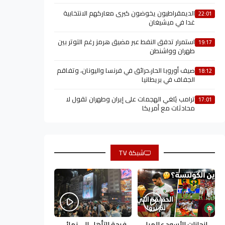
الديمقراطيون يخوضون كبرى معاركهم الانتخابية
22:01
غدا في ميشيغان
استمرار تدفق النفط عبر مضيق هرمز رغم التوتر بين
19:17
طهران وواشنطن
صيف أوروبا الحار،حرائق في فرنسا واليونان، وتفاقم
18:12
الجفاف في بريطانيا
ترامب يُلغي الهجمات على إيران وطهران تقول لا
17:01
محادثات مع أمريكا
شبكة TV
إنجازات الأسود عالميا
فرحة التأهل إلى نهائي