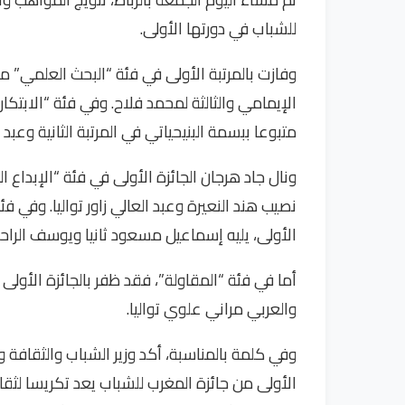
للشباب في دورتها الأولى.
وفازت بالمرتبة الأولى في فئة “البحث العلمي” ملا
الإيمامي والثالثة لمحمد فلاح. وفي فئة “الابتك
متبوعا ببسمة البنيحياتي في المرتبة الثانية وعبد ا
ونال جاد هرجان الجائزة الأولى في فئة “الإبداع الفن
نصيب هند النعيرة وعبد العالي زاور تواليا. وفي 
الأولى، يليه إسماعيل مسعود ثانيا ويوسف الراحل 
أما في فئة “المقاولة”، فقد ظفر بالجائزة الأو
والعربي مراني علوي تواليا.
وفي كلمة بالمناسبة، أكد وزير الشباب والثقافة
الأولى من جائزة المغرب للشباب يعد تكريسا لثق