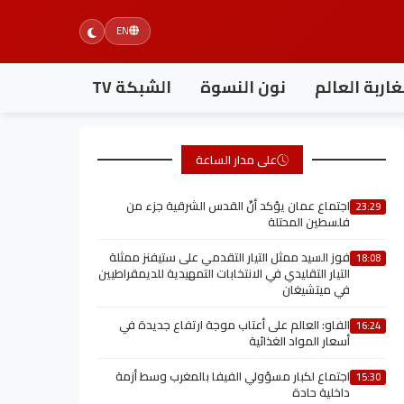
EN
اربة العالم
نون النسوة
الشبكة TV
على مدار الساعة
اجتماع عمان يؤكد أنّ القدس الشرقية جزء من
23:29
فلسطين المحتلة
فوز السيد ممثل التيار التقدمي على ستيفنز ممثلة
18:08
التيار التقليدي في الانتخابات التمهيدية للديمقراطيين
في ميتشيغان
الفاو: العالم على أعتاب موجة ارتفاع جديدة في
16:24
أسعار المواد الغذائية
اجتماع لكبار مسؤولي الفيفا بالمغرب وسط أزمة
15:30
داخلية حادة