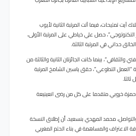
ك آيت تمليحات، فيما آلت المرتبة الثانية لأيوب
ار التكنولوجي”، حصل علي خياطي على المرتبة الأولى،
لخالق حداني في المرتبة الثالثة.
ي والثقافي”، بينما كانت الجائزتان الثانية والثالثة من
فئة “العمل التطوعي”، حقق ياسين الشامخ المرتبة
ثالثا.
لى حمزة خروبي متقدما على كل من رضى انعينيعة
 والتواصل، محمد المهدي بنسعيد، أن إطلاق النسخة
افة الاعتراف والمساهمة في بناء الحلم المغربي