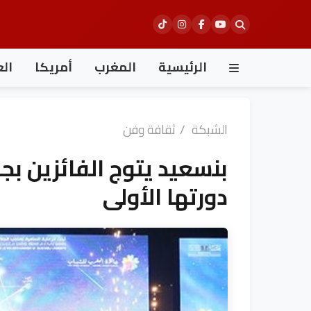
Ski
t
conten
الرئيسية
المغرب
أمريكا
الع
الشبكة
/
ثقافة وفن
بنسعيد يتوج الفائزين بج
دورتها الأولى