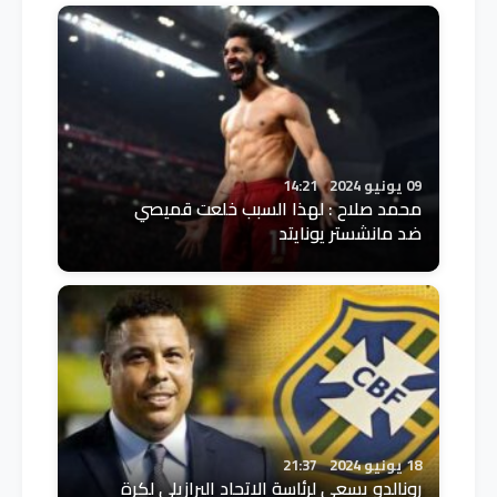
09 يونيو 2024
14:21
محمد صلاح : لهذا السبب خلعت قميصي
ضد مانشستر يونايتد
18 يونيو 2024
21:37
رونالدو يسعى لرئاسة الاتحاد البرازيلي لكرة