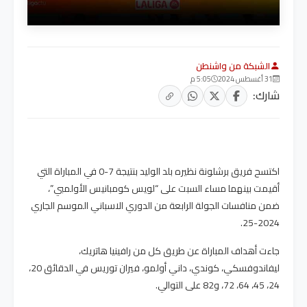
الشبكة من واشنطن
31 أغسطس 2024
5:05 م
شارك:
اكتسح فريق برشلونة نظيره بلد الوليد بنتيجة 7-0 في المباراة التي
أقيمت بينهما مساء السبت على “لويس كومبانيس الأولمبي”،
ضمن منافسات الجولة الرابعة من الدوري الاسباني الموسم الجاري
2024-25.
جاءت أهداف المباراة عن طريق كل من رافينيا هاتريك،
ليفاندوفسكي، كوندي، داني أولمو، فيران توريس في الدقائق 20،
24، 45، 64، 72، و82 على التوالي.