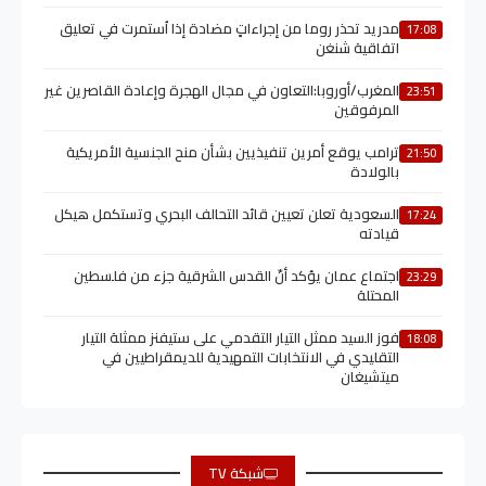
مدريد تحذر روما من إجراءاتٍ مضادة إذا اُستمرت في تعليق
17:08
اتفاقية شنغن
المغرب/أوروبا:التعاون في مجال الهجرة وإعادة القاصرين غير
23:51
المرفوقين
ترامب يوقع أمرين تنفيذيين بشأن منح الجنسية الأمريكية
21:50
بالولادة
السعودية تعلن تعيين قائد التحالف البحري وتستكمل هيكل
17:24
قيادته
اجتماع عمان يؤكد أنّ القدس الشرقية جزء من فلسطين
23:29
المحتلة
فوز السيد ممثل التيار التقدمي على ستيفنز ممثلة التيار
18:08
التقليدي في الانتخابات التمهيدية للديمقراطيين في
ميتشيغان
شبكة TV