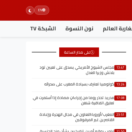
EN
اربة العالم
نون النسوة
الشبكة TV
على مدار الساعة
مجلس الشيوخ الأمريكي يصدق على تعيين تود
13:47
بلانش وزيرا للعدل
كولومبيا تعترف بسيادة المغرب على صحرائه
13:24
مدريد تحذر روما من إجراءاتٍ مضادة إذا اُستمرت في
17:08
تعليق اتفاقية شنغن
المغرب/أوروبا:التعاون في مجال الهجرة وإعادة
23:51
القاصرين غير المرفوقين
ترامب يوقع أمرين تنفيذيين بشأن منح الجنسية
21:50