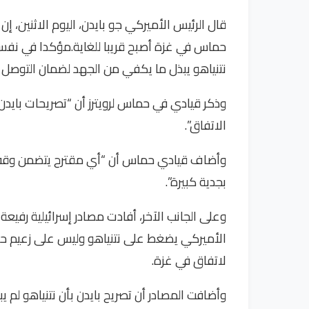
قال الرئيس الأميركي جو بايدن، اليوم الاثنين، 
حماس في غزة أصبح قريبا للغاية.مؤكدا في نفس ال
نتنياهو يبذل ما يكفي من الجهد لضمان التوصل ل
وذكر قيادي في حماس لرويترز أن “تصريحات بايدن
الاتفاق”.
وأضاف قيادي حماس أن “أي مقترح يتضمن وقف إ
بجدية كبيرة”.
وعلى الجانب الآخر، أفادت مصادر إسرائيلية رفيعة 
الأميركي يضغط على نتنياهو وليس على زعيم حما
لاتفاق في غزة.
وأضافت المصادر أن تصريح بايدن بأن نتنياهو لم ي