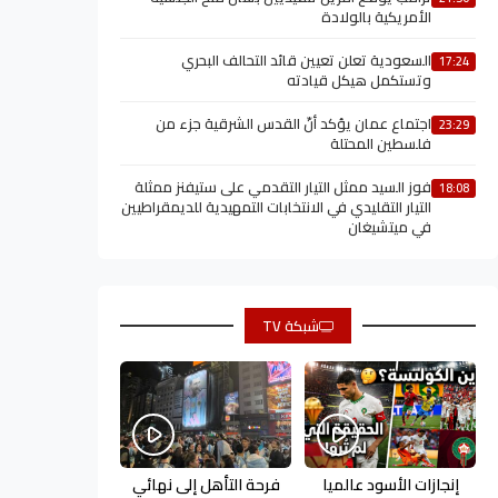
الأمريكية بالولادة
السعودية تعلن تعيين قائد التحالف البحري
17:24
وتستكمل هيكل قيادته
اجتماع عمان يؤكد أنّ القدس الشرقية جزء من
23:29
فلسطين المحتلة
فوز السيد ممثل التيار التقدمي على ستيفنز ممثلة
18:08
التيار التقليدي في الانتخابات التمهيدية للديمقراطيين
في ميتشيغان
شبكة TV
إنجازات الأسود عالميا
فرحة التأهل إلى نهائي