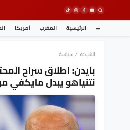
Ski
t
conten
الرئيسية
المغرب
أمريكا
الع
الشبكة
/
سياسة
بايدن: اطلاق سراح المح
نتنياهو يبدل مايكفي من