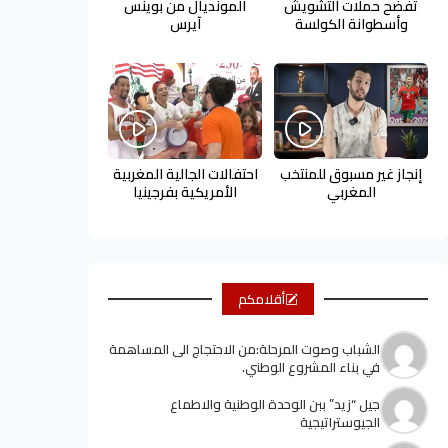
تفضح حملات التشويش
المونديال من بوينس
وأسطوانة الكولسة
آيرس
إنجاز غير مسبوق للمنتخب
احتفالات الجالية المغربية
المغربي
الأمريكية بفرجينيا
أقلامكم
الشباب وصوت المرحلة:من الاحتجاج الى المساهمة
في بناء المشروع الوطني.
جيل “زيد” ببن الوحدة الوطنية والاطماع
الجيوستراتيجية