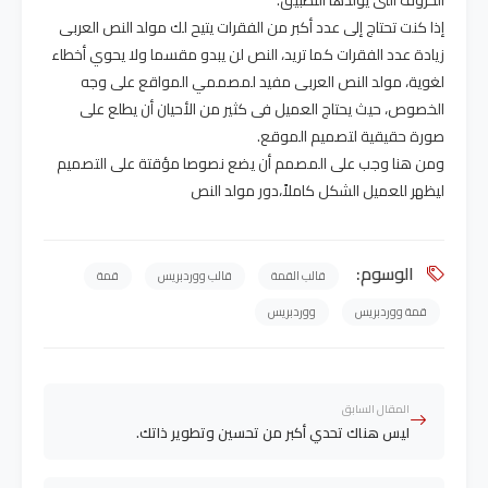
إذا كنت تحتاج إلى عدد أكبر من الفقرات يتيح لك مولد النص العربى
زيادة عدد الفقرات كما تريد، النص لن يبدو مقسما ولا يحوي أخطاء
لغوية، مولد النص العربى مفيد لمصممي المواقع على وجه
الخصوص، حيث يحتاج العميل فى كثير من الأحيان أن يطلع على
صورة حقيقية لتصميم الموقع.
ومن هنا وجب على المصمم أن يضع نصوصا مؤقتة على التصميم
ليظهر للعميل الشكل كاملاً،دور مولد النص
الوسوم:
قالب القمة
قالب ووردبريس
قمة
قمة ووردبريس
ووردبريس
المقال السابق
ليس هناك تحدي أكبر من تحسين وتطوير ذاتك.