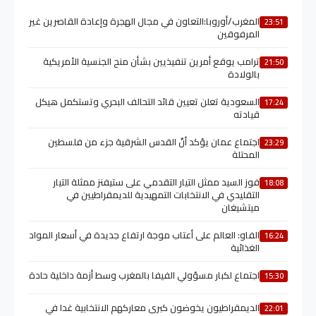
المغرب/أوروبا:التعاون في مجال الهجرة وإعادة القاصرين غير
23:51
المرفوقين
ترامب يوقع أمرين تنفيذيين بشأن منح الجنسية الأمريكية
21:50
بالولادة
السعودية تعلن تعيين قائد التحالف البحري وتستكمل هيكل
17:24
قيادته
اجتماع عمان يؤكد أنّ القدس الشرقية جزء من فلسطين
23:29
المحتلة
فوز السيد ممثل التيار التقدمي على ستيفنز ممثلة التيار
18:08
التقليدي في الانتخابات التمهيدية للديمقراطيين في
ميتشيغان
الفاو: العالم على أعتاب موجة ارتفاع جديدة في أسعار المواد
16:24
الغذائية
اجتماع لكبار مسؤولي الفيفا بالمغرب وسط أزمة داخلية حادة
15:30
الديمقراطيون يخوضون كبرى معاركهم الانتخابية غدا في
22:01