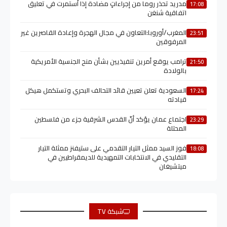
مدريد تحذر روما من إجراءاتٍ مضادة إذا اُستمرت في تعليق
17:08
اتفاقية شنغن
المغرب/أوروبا:التعاون في مجال الهجرة وإعادة القاصرين غير
23:51
المرفوقين
ترامب يوقع أمرين تنفيذيين بشأن منح الجنسية الأمريكية
21:50
بالولادة
السعودية تعلن تعيين قائد التحالف البحري وتستكمل هيكل
17:24
قيادته
اجتماع عمان يؤكد أنّ القدس الشرقية جزء من فلسطين
23:29
المحتلة
فوز السيد ممثل التيار التقدمي على ستيفنز ممثلة التيار
18:08
التقليدي في الانتخابات التمهيدية للديمقراطيين في
ميتشيغان
شبكة TV