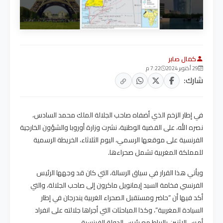
كمال صابر
29 أكتوبر 2024
7:22 م
شارك:
في إطار الزخم الذي أضفاه صاحب الجلالة الملك محمد السادس،
نصره الله، على القضية الوطنية، نشرت وزارة أوروبا والشؤون الخارجية
الفرنسية على موقعها الرسمي، اليوم الثلاثاء، الخريطة الرسمية
للمملكة المغربية تشمل صحراءها.
ويأتي هذا القرار في سياق الرسالة، التي كان قد وجهها الرئيس
الفرنسي فخامة السيد إيمانويل ماكرون إلى صاحب الجلالة، والتي
أكد فيها أن “حاضر ومستقبل الصحراء الغربية يندرجان في إطار
السيادة المغربية”، وكذا المباحثات التي أجراها جلالته على انفراد
أمس الاثنين بالرباط مع رئيس الدولة الفرنسية.