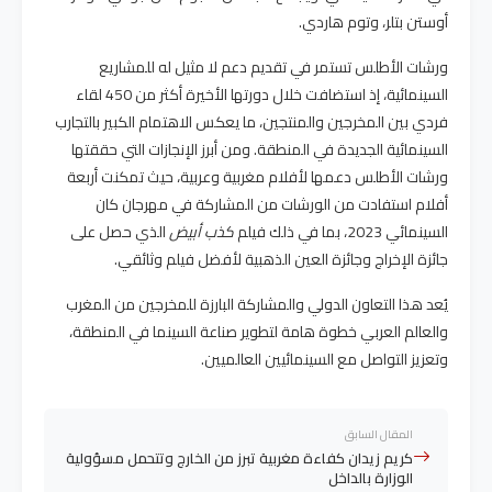
أوستن بتلر، وتوم هاردي​.
ورشات الأطلس تستمر في تقديم دعم لا مثيل له للمشاريع
السينمائية، إذ استضافت خلال دورتها الأخيرة أكثر من 450 لقاء
فردي بين المخرجين والمنتجين، ما يعكس الاهتمام الكبير بالتجارب
السينمائية الجديدة في المنطقة. ومن أبرز الإنجازات التي حققتها
ورشات الأطلس دعمها لأفلام مغربية وعربية، حيث تمكنت أربعة
أفلام استفادت من الورشات من المشاركة في مهرجان كان
السينمائي 2023، بما في ذلك فيلم
كذب أبيض
الذي حصل على
جائزة الإخراج وجائزة العين الذهبية لأفضل فيلم وثائقي​.
يُعد هذا التعاون الدولي والمشاركة البارزة للمخرجين من المغرب
والعالم العربي خطوة هامة لتطوير صناعة السينما في المنطقة،
وتعزيز التواصل مع السينمائيين العالميين.
المقال السابق
كريم زيدان كفاءة مغربية تبرز من الخارج وتتحمل مسؤولية
الوزارة بالداخل