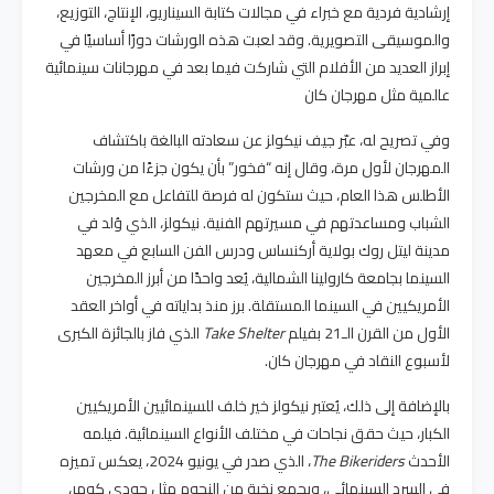
إرشادية فردية مع خبراء في مجالات كتابة السيناريو، الإنتاج، التوزيع،
والموسيقى التصويرية. وقد لعبت هذه الورشات دورًا أساسيًا في
إبراز العديد من الأفلام التي شاركت فيما بعد في مهرجانات سينمائية
عالمية مثل مهرجان كان​
وفي تصريح له، عبّر جيف نيكولز عن سعادته البالغة باكتشاف
المهرجان لأول مرة، وقال إنه “فخور” بأن يكون جزءًا من ورشات
الأطلس هذا العام، حيث ستكون له فرصة للتفاعل مع المخرجين
الشباب ومساعدتهم في مسيرتهم الفنية. نيكولز، الذي وُلد في
مدينة ليتل روك بولاية أركنساس ودرس الفن السابع في معهد
السينما بجامعة كارولينا الشمالية، يُعد واحدًا من أبرز المخرجين
الأمريكيين في السينما المستقلة. برز منذ بداياته في أواخر العقد
الأول من القرن الـ21 بفيلم
Take Shelter
الذي فاز بالجائزة الكبرى
لأسبوع النقاد في مهرجان كان​.
بالإضافة إلى ذلك، يُعتبر نيكولز خير خلف للسينمائيين الأمريكيين
الكبار، حيث حقق نجاحات في مختلف الأنواع السينمائية. فيلمه
الأحدث
The Bikeriders
، الذي صدر في يونيو 2024، يعكس تميزه
في السرد السينمائي، ويجمع نخبة من النجوم مثل جودي كومر،