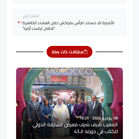
المقال التالي
الأميرة للا حسناء تترأس بمراكش حفل العشاء لتظاهرة
“فاشن تراست أرابيا”
مقالات ذات صلة
06 يونيو 2024
18:21
المغرب ضيف شرف معرض الشارقة الدولي
للكتاب في دورته الـ43