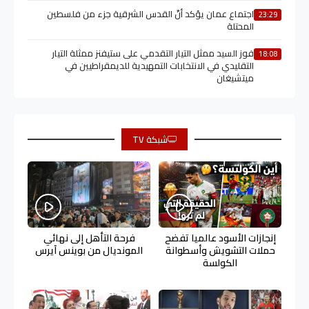
اجتماع عمان يؤكد أنّ القدس الشرقية جزء من فلسطين
23:29
المحتلة
فوز السيد ممثل التيار التقدمي على ستيفنز ممثلة التيار
18:08
التقليدي في الانتخابات التمهيدية للديمقراطيين في
ميتشيغان
شبكة TV
إنجازات الأسود عالميا تفضح
فرحة التأهل إلى نهائي
حملات التشويش وأسطوانة
المونديال من بوينس آيرس
الكولسة