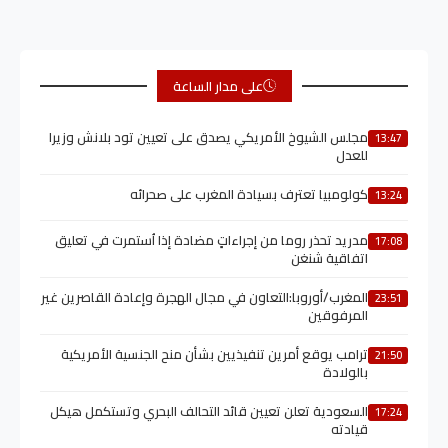
على مدار الساعة
مجلس الشيوخ الأمريكي يصدق على تعيين تود بلانش وزيرا
13:47
للعدل
كولومبيا تعترف بسيادة المغرب على صحرائه
13:24
مدريد تحذر روما من إجراءاتٍ مضادة إذا اُستمرت في تعليق
17:08
اتفاقية شنغن
المغرب/أوروبا:التعاون في مجال الهجرة وإعادة القاصرين غير
23:51
المرفوقين
ترامب يوقع أمرين تنفيذيين بشأن منح الجنسية الأمريكية
21:50
بالولادة
السعودية تعلن تعيين قائد التحالف البحري وتستكمل هيكل
17:24
قيادته