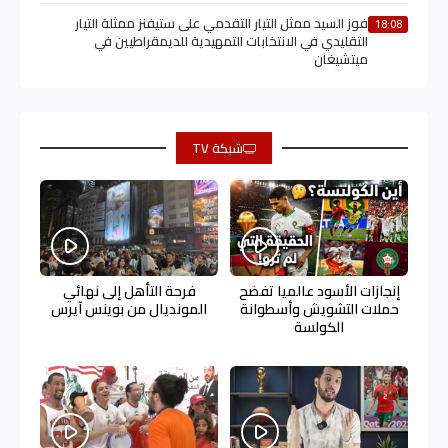
فوز السيد ممثل التيار التقدمي على ستيفنز ممثلة التيار
18:08
التقليدي في الانتخابات التمهيدية للديمقراطيين في
ميتشيغان
شبكة TV
إنجازات الأسود عالميا تفضح
فرحة التأهل إلى نهائي
حملات التشويش وأسطوانة
المونديال من بوينس آيرس
الكولسة