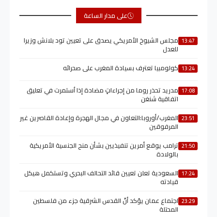
على مدار الساعة
مجلس الشيوخ الأمريكي يصدق على تعيين تود بلانش وزيرا
13:47
للعدل
كولومبيا تعترف بسيادة المغرب على صحرائه
13:24
مدريد تحذر روما من إجراءاتٍ مضادة إذا اُستمرت في تعليق
17:08
اتفاقية شنغن
المغرب/أوروبا:التعاون في مجال الهجرة وإعادة القاصرين غير
23:51
المرفوقين
ترامب يوقع أمرين تنفيذيين بشأن منح الجنسية الأمريكية
21:50
بالولادة
السعودية تعلن تعيين قائد التحالف البحري وتستكمل هيكل
17:24
قيادته
اجتماع عمان يؤكد أنّ القدس الشرقية جزء من فلسطين
23:29
المحتلة