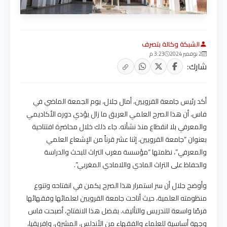
الشبكة وكالة بتصرف
2 نوفمبر 2024
3:23 م
شارك:
أكد رئيس جامعة القرويين، أمال جلال، يوم الجمعة الماضي في
فاس، أن هذا الصرح العلمي العريق ما زال يؤدي دوره الأكاديمي
والمعرفي بلا انقطاع منذ نشأته. جاء ذلك خلال محاضرة افتتاحية
بعنوان “جامعة القرويين، إثنا عشر قرناً من الإشعاع العلمي
والمعرفي”، نظمتها “مؤسسة مغرب التراث للبحث والدراسة
والحفاظ على التراث المادي واللامادي المغربي”.
وأوضح جلال أن سر استمرار هذا الصرح يكمن في انفتاحه وتنوع
منظومته العلمية، حيث أتاحت جامعة القرويين لعلمائها وفقهائها
فرصًا واسعة للتدريس والتأليف. بفضل هذا الانفتاح، أصبحت فاس
وجهة أساسية للعلماء والفقهاء من الأندلس، المشرق، وإفريقيا،