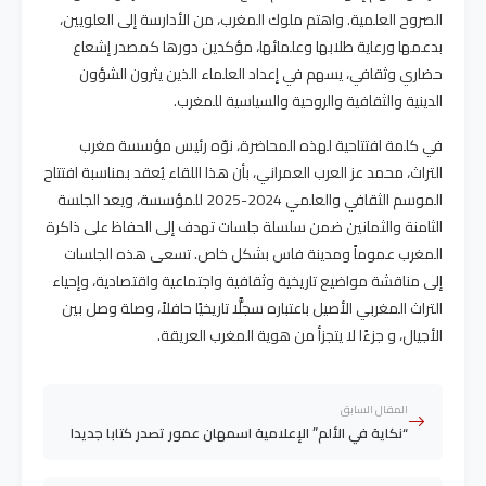
الصروح العلمية. واهتم ملوك المغرب، من الأدارسة إلى العلويين،
بدعمها ورعاية طلابها وعلمائها، مؤكدين دورها كمصدر إشعاع
حضاري وثقافي، يسهم في إعداد العلماء الذين يثرون الشؤون
الدينية والثقافية والروحية والسياسية للمغرب.
في كلمة افتتاحية لهذه المحاضرة، نوّه رئيس مؤسسة مغرب
التراث، محمد عز العرب العمراني، بأن هذا اللقاء يُعقد بمناسبة افتتاح
الموسم الثقافي والعلمي 2024-2025 للمؤسسة، ويعد الجلسة
الثامنة والثمانين ضمن سلسلة جلسات تهدف إلى الحفاظ على ذاكرة
المغرب عموماً ومدينة فاس بشكل خاص. تسعى هذه الجلسات
إلى مناقشة مواضيع تاريخية وثقافية واجتماعية واقتصادية، وإحياء
التراث المغربي الأصيل باعتباره سجلًّا تاريخيًا حافلاً، وصلة وصل بين
الأجيال، و جزءًا لا يتجزأ من هوية المغرب العريقة.
المقال السابق
“نكاية في الألم” الإعلامية اسمهان عمور تصدر كتابا جديدا