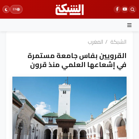
Ski
EN
t
conten
الشبكة
/
المغرب
القرويين بفاس جامعة مستمرة
في إشعاعها العلمي منذ قرون