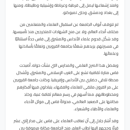
وامتد إشعاعها ليصل إلى قرطبة وغرناطة وإشبيلية وطليطلة، ومنها
إلى بغداد ودمشق، وحتى تمبوكتو.
لم تتوقف أبواب الجامعة عن استقبال العلماء والمتعلمين من
مختلف أنحاء العالم، ولا عن منح الشهادات للمتخرجين منذ تأسيسها.
وقد شكّل قدوم علماء الأندلس والمشرق إلى فاس حدثًا استثنائيًا
في مسيرتهم، يزيدهم شغفًا بجامعة القرويين وتعلقًا بأساتذتها
وعلمائها.
وبفضل هذا الصرح العلمي والمدارس التي نشأت حوله، أصبحت
فاس منارة ثقافية تشع على الغرب الإسلامي والمشرق، وتُشكل
محطة تلاقي حضاري بين الأندلس وإفريقيا. وكانت جامعة القرويين
على مر القرون ملتقى للعلماء والفقهاء، يتبادلون فيها أفكارهم
ومخطوطاتهم، مما أسهم في رسم معالم ثقافة غنية، وخلد
مكانتها على الصعيد العالمي، محولةً فاس إلى موئل الأدباء
والعلماء والأطباء والشعراء.
وقد أشار جلال إلى أن تعاقب العلماء على فاس على مدار إثني عشر
قرنًا، وحجهم إليها لطلب العلم، منح الجامعة مكانة مرموقة بين