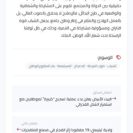
حقيقية بين الدولة والمجتمع، تقوم على المشاركة والشفافية
والواقعية في طرح البدائل، فالإصلاح لا يتحقق بالصوت العالي، بل
بالعمل الهادئ والمثابر في إطار وطني جامع، يجعل الشباب قوة
اقتراح، ومسؤولية مشتركة في التنمية، وذلك في ظل ثوابتنا
الراسخة تحت شعار الله، الوطن، الملك
الوسوم:
الشباب - صوت المرحلة - الاحتجاج - المساهمة - بناء المشروع الوطني
المقال السابق
البيت الأبيض يعلن بدء عملية تسريح “كبيرة” لموظفين مع
استمرار الشلل الفدرالي
المقال التالي
ولاية تينيسي: 19 مفقودا إثر انفجار في مصنع للمتفجرات