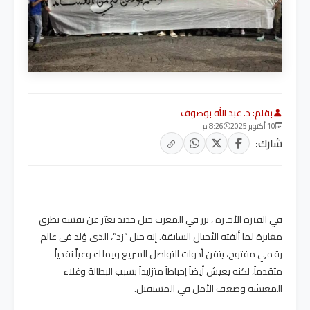
بقلم: د. عبد الله بوصوف
10 أكتوبر 2025
8:26 م
شارك:
في الفترة الأخيرة ، برز في المغرب جيل جديد يعبّر عن نفسه بطرق
مغايرة لما ألفته الأجيال السابقة. إنه جيل “زد”، الذي وُلد في عالم
رقمي مفتوح، يتقن أدوات التواصل السريع ويملك وعياً نقدياً
متقدماً، لكنه يعيش أيضاً إحباطاً متزايداً بسبب البطالة وغلاء
المعيشة وضعف الأمل في المستقبل.