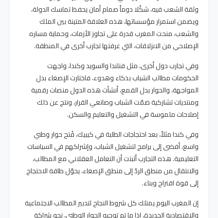
وثقة الشعب فيه، شكّلا دوماً صمام أمان يحفظ تماسك الدولة،
ويضمن استمرار مؤسساتها، هذه العلاقة المتينة بين الملك
والشعب، منحت المغرب قدرة على تجاوز الأزمات، وحماية مساره
الإصلاحي من الانزلاقات، التي عرفتها تجارب أخرى في المنطقة.
وفي تجارب دول أخرى، مثل فنلندا والسويد وكندا، واجهت
الحكومات مطالب الشباب بذكاء وهدوء، فاختارت الإصغاء بدل
المواجهة، والحوار بدل القمع، أنشأت هذه الدول منصات رقمية
ومنتديات تشاركية ضمّت الشباب وصانعي القرار، ونتج عن ذلك
إصلاحات ملموسة في التشغيل والتعليم والسكن.
وفي كندا مثلاً، بعد احتجاجات الطلبة في كيبيك، فُتح حوار وطني
واسع، أفضى إلى برامج لتشغيل الشباب، وإشراكهم في السياسات
التعليمية. هذه التجارب أثبتت أن التعامل العقلاني مع المطالب،
والانتقال من منطق الردّ إلى منطق الإصغاء، يحوّل طاقة الاحتجاج
إلى قوة اقتراح وبناء.
إن المغرب اليوم يمتلك كل شروط النجاح لتدبير المطالب الاجتماعية
والاقتصادية الجديدة، إذا ما تم توجيه الحوار الوطني، نحو شراكة