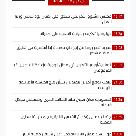
على مدار الساعة
مجلس الشيوخ الأمريكي يصدق على تعيين تود بلانش وزيرا
13:47
للعدل
كولومبيا تعترف بسيادة المغرب على صحرائه
13:24
مدريد تحذر روما من إجراءاتٍ مضادة إذا اُستمرت في تعليق
17:08
اتفاقية شنغن
المغرب/أوروبا:التعاون في مجال الهجرة وإعادة القاصرين غير
23:51
المرفوقين
ترامب يوقع أمرين تنفيذيين بشأن منح الجنسية الأمريكية
21:50
بالولادة
السعودية تعلن تعيين قائد التحالف البحري وتستكمل هيكل
17:24
قيادته
اجتماع عمان يؤكد أنّ القدس الشرقية جزء من فلسطين
23:29
المحتلة
فوز السيد ممثل التيار التقدمي على ستيفنز ممثلة التيار
18:08