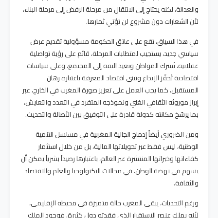
والعدالة، لكنه يحتاج إلى الانتقال من مرحلة الرفض إلى مرحلة البناء،
لأن الشعارات دون مشروع لن تؤتي ثمارها.
في هذا السياق، تقع على عاتق الحكومة مسؤولية تقديم عرض
سياسي جديد، يستجيب لمتطلبات المرحلة، قائم على رؤية تواصلية
عقلانية، تُشرك المواطن وتعيد الثقة إلى المجتمع، وعلى سياسات
اقتصادية تُحفّز الإبداع وتبني اقتصاد المعرفة باعتباره رهان
المستقبل، كما يجب العمل على تعزيز صورة المغرب في الخارج، عبر
إبراز موروثه الثقافي الغني ونموذجه المتفرد في التعدد والتعايش،
بما يرسّخ مكانته كدولة قادرة على التوفيق بين الأصالة والتحديث.
ومن الضروري أيضاً إدماج الجالية المغربية في مسلسل التنمية
الوطنية، ليس فقط عبر تحويلاتها المالية، بل من خلال استثمار
كفاءاتها وخبراتها المنتشرة عبر العالم، باعتبارها رصيداً بشرياً يمكن أن
يسهم في نهضة الوطن، في مجالات التكنولوجيا والعلم والاقتصاد
والثقافة.
ورغم التحديات، يبقى المغرب حالة متميزة في محيطه الإقليمي،
لأنه يملك عنصر الاستقرار الذي فقدته دول كثيرة. فوجود الملك