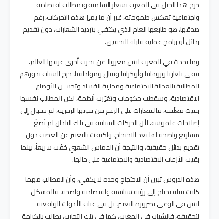
خرج هذا الجيل في المغرب بشعار السلمية وبمطالب اقتصادية
واجتماعية تعكس طموحاته، غير أن ما يميز هذه التحركات، رغم
صدقها، هو طابعها العام الذي يكتفي بترديد الشعارات، دون تقديم
بدائل أو برامج عملية قابلة للتحقيق.
وما يحدث في المغرب ليس معزولاً عن تجارب أخرى عرفها العالم،
ففي بلغاريا ورومانيا وأوكرانيا ونيبال ومولدافيا، خرج الشباب بدورهم
للمطالبة بالعدالة الاجتماعية ومحاربة الفساد وتحسين الأوضاع
الاقتصادية، وسقطت حكومات وتغيّرت أنظمة، لكن المطالب نفسها
بقيت معلّقة، فالشعارات على الرغم من قوتها الرمزية، لم تتحول إلى
إصلاحات ملموسة، لأن الحركات الشبابية في تلك البلدان لم تُصِغْ
مشاريع واضحة لما بعد الاحتجاج، واكتفت بالتعبير عن الغضب دون
تقديم بدائل حقيقية، والنتيجة أن الحماس الشعبي خَفَتَ سريعاً، بينما
بقيت الأزمات الاقتصادية والاجتماعية على حالها.
هذه الدروس تبين أن الاحتجاج وحده لا يكفي، وأن المطالب مهما
كانت نبيلة تحتاج إلى رؤية سياسية واقتصادية واضحة، فالمشكل
ليس في الوعي بضرورة التغيير، بل في غياب الأدوات الواقعية
لتحقيقه، فالشباب في المغرب، كما في تلك التجارب، يطالب بالكرامة