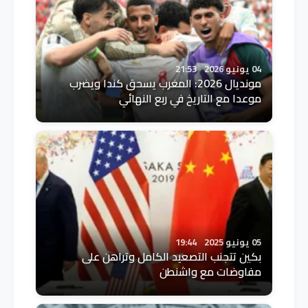
04 يونيو 2026
21:53
مونديال 2026: المغرب يسحق كندا ويضرب
موعدا مع التاريخ في ربع النهائي
05 يونيو 2025
19:44
بكين تتجنب التصعيد الكامل وتراهن على
مفاوضات مع واشنطن