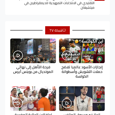
التقليدي في الانتخابات التمهيدية للديمقراطيين في
ميتشيغان
شبكة TV
إنجازات الأسود عالميا تفضح
فرحة التأهل إلى نهائي
حملات التشويش وأسطوانة
المونديال من بوينس آيرس
الكولسة
إنجاز غير مسبوق للمنتخب
احتفالات الجالية المغربية