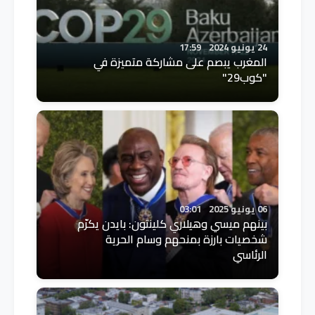
24 يونيو 2024
17:59
المغرب يبصم على مشاركة متميزة في
"كوب29"
06 يونيو 2025
03:01
بينهم ميسي وهيلاري كلينتون: بايدن يكرّم
شخصيات بارزة بمنحهم وسام الحرية
الرئاسي