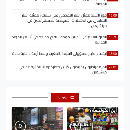
المحتلة
فوز السيد ممثل التيار التقدمي على ستيفنز ممثلة التيار
18:08
التقليدي في الانتخابات التمهيدية للديمقراطيين في
ميتشيغان
الفاو: العالم على أعتاب موجة ارتفاع جديدة في أسعار المواد
16:24
الغذائية
اجتماع لكبار مسؤولي الفيفا بالمغرب وسط أزمة داخلية حادة
15:30
الديمقراطيون يخوضون كبرى معاركهم الانتخابية غدا في
22:01
ميشيغان
شبكة TV