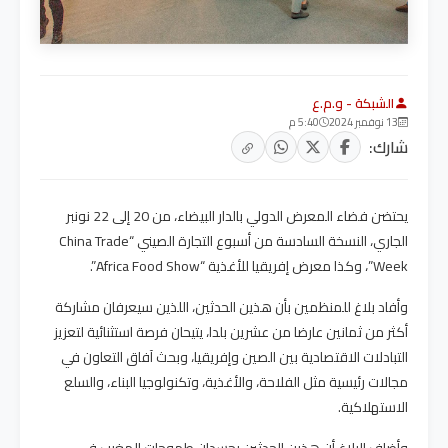
الشبكة - و.م.ع
13 نوفمبر 2024
5:40 م
شارك:
يحتضن فضاء المعرض الدولي بالدار البيضاء، من 20 إلى 22 نونبر
الجاري، النسخة السادسة من أسبوع التجارة الصيني “China Trade
Week”، وكذا معرض إفريقيا للأغذية “Africa Food Show”.
وأفاد بلاغ للمنظمين بأن هذين الحدثين، اللذين سيعرفان مشاركة
أكثر من ثمانين عارضا من عشرين بلدا، يتيحان فرصة استثنائية لتعزيز
التبادلات الاقتصادية بين الصين وإفريقيا، وبحث آفاق التعاون في
مجالات رئيسية مثل الفلاحة، والأغذية، وتكنولوجيا البناء، والسلع
الاستهلاكية.