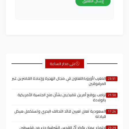
على مدار الساعة
المغرب/أوروبا:التعاون في مجال الهجرة وإعادة القاصرين غير
23:51
المرفوقين
ترامب يوقع أمرين تنفيذيين بشأن منح الجنسية الأمريكية
21:50
بالولادة
السعودية تعلن تعيين قائد التحالف البحري وتستكمل هيكل
17:24
قيادته
اجتماع عمان يؤكد أنّ القدس الشرقية جزء من فلسطين
23:29