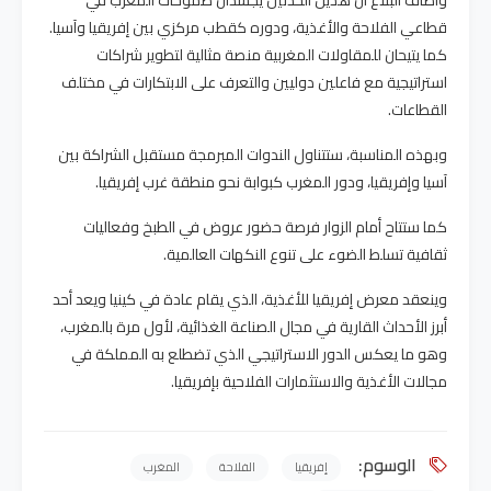
وأضاف البلاغ أن هذين الحدثين يجسدان طموحات المغرب في
قطاعي الفلاحة والأغذية، ودوره كقطب مركزي بين إفريقيا وآسيا.
كما يتيحان للمقاولات المغربية منصة مثالية لتطوير شراكات
استراتيجية مع فاعلين دوليين والتعرف على الابتكارات في مختلف
القطاعات.
وبهذه المناسبة، ستتناول الندوات المبرمجة مستقبل الشراكة بين
آسيا وإفريقيا، ودور المغرب كبوابة نحو منطقة غرب إفريقيا.
كما ستتاح أمام الزوار فرصة حضور عروض في الطبخ وفعاليات
ثقافية تسلط الضوء على تنوع النكهات العالمية.
وينعقد معرض إفريقيا للأغذية، الذي يقام عادة في كينيا ويعد أحد
أبرز الأحداث القارية في مجال الصناعة الغذائية، لأول مرة بالمغرب،
وهو ما يعكس الدور الاستراتيجي الذي تضطلع به المملكة في
مجالات الأغذية والاستثمارات الفلاحية بإفريقيا.
الوسوم:
إفريقيا
الفلاحة
المغرب