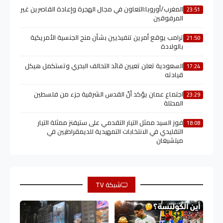
المغرب/أوروبا:التعاون في مجال الهجرة وإعادة القاصرين غير
23:51
المرفوقين
ترامب يوقع أمرين تنفيذيين بشأن منح الجنسية الأمريكية
21:50
بالولادة
السعودية تعلن تعيين قائد التحالف البحري وتستكمل هيكل
17:24
قيادته
اجتماع عمان يؤكد أنّ القدس الشرقية جزء من فلسطين
23:29
المحتلة
فوز السيد ممثل التيار التقدمي على ستيفنز ممثلة التيار
18:08
التقليدي في الانتخابات التمهيدية للديمقراطيين في
ميتشيغان
شبكة TV