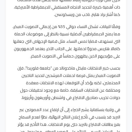
ذات أهمية كبيرة لتحديد الاتجاه المستقبلي للديمقراطية الأميركية،
كما أشار براد هاينز، ناخب من ويسكونسن.
وفقًا للبيانات، تشكل النساء حوالي 55% من إجمالي التصويت المبكر،
مما يمنح الديمقراطيين أفضلية نسبية بالنظر إلى موضوعات الحملة
التي تستهدف قضايا تمس النساء، مثل قضية الإجهاض التي جعلتها
كامالا هاريس محورًا لحملتها. على الجانب الآخر، يعتمد الجمهوريون
على مؤيديهم الذين يظهرون حماساً في التصويت المبكر.
بحسب خبير الانتخابات مايكل ماكدونالد من “جامعة فلوريدا”، فإن
التصويت المبكر يمثل فرصة لحملات المرشحين لتحديد الناخبين
المحتملين، لكنه يؤكد أن التوقعات لهذه الانتخابات معقدة
ومختلفة عن الانتخابات السابقة، خاصة مع وجود تحقيقات حول
حوادث تخريب صناديق الاقتراع في واشنطن وأوريغون وأريزونا.
في ولاية بنسلفانيا، يشير الخبراء إلى أن ارتفاع عدد المصوتين عبر
البريد قد يتسبب في تأخير إعلان النتائج النهائية، نظرًا لعدم السماح
بفرز بطاقات الاقتراع بالبريد حتى يوم الانتخابات. هذا التأخير قد يؤثر
على الإعلان الرسمي للنتائج على الصعيد الوطني، مما يجعل من