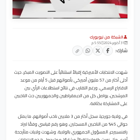
الشبكة من نيويورك
31 أكتوبر 2024
5:55 م
شارك:
شهدت الانتخابات الأميركية إقبالاً استثنائياً على التصويت المبكر، حيث
أدلى أكثر من 57 مليون أميركي بأصواتهم قبل 5 أيام من موعد
الاقتراع الرسمي. ورغم التقارب في نتائج استطلاعات الرأي بين
المرشحين، يواصل كل من الديمقراطيين والجمهوريين حث الناخبين
على المشاركة بكثافة.
في ولاية جورجيا، سجل أكثر من 3 ملايين ناخب أصواتهم، ما يمثل
حوالي 45% من الناخبين المسجلين، وهو رقم قياسي وفقًا لبراد
رافنسبيرجر، المسؤول الجمهوري بالولاية. وشهدت ولايات متأرجحة
أخرى مثل نورث كارولاينا إقبالاً مشابهًا، مما يجعل هذه الانتخابات