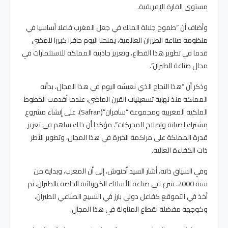
مستوى القارة الإفريقية.
وأضاف أن “طموح جلالة الملك في جعل المغرب فاعلا أساسيا في
منظومة صناعة الطيران العالمية، يمنحنا اليوم حافزا كبيرا للمضي
قدما في تطوير هذا القطاع، وتعزيز جاذبية المملكة للاستثمارات في
مجال صناعة الطيران”.
وذكر أن “هذا النجاح الذي نعيشه اليوم في هذا المجال، بدأته
المملكة منذ نهاية تسعينيات القرن الماضي، عندما أقدمت الخطوط
الملكية المغربية ومجموعة “سافران”(Safran)، على إنشاء مشروع
مشترك لصيانة وإصلاح المحركات”، مؤكدا أن ذلك ساهم في تعزيز
قدرة المملكة على مراكمة الخبرة في هذا المجال، وتطوير الأطر
ذات الكفاءة العالية.
وفي السياق ذاته، أشار السيد أخنوش، إلى أن المغرب، وبداية من
سنة 2000، شرع في صناعة الأسلاك الكهربائية الخاصة بالطيران، ثم
أخذ في التموقع كفاعل دولي بارز في النسيج الصناعي للطيران،
وكوجهة مفضلة لقطاع المناولة في هذا المجال.