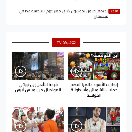
الديمقراطيون يخوضون كبرى معاركهم الانتخابية غدا في
22:01
ميشيغان
شبكة TV
إنجازات الأسود عالميا تفضح
فرحة التأهل إلى نهائي
حملات التشويش وأسطوانة
المونديال من بوينس آيرس
الكولسة