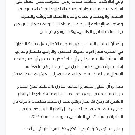
وفي إطار هذه الدينامية، يضيف رئيس الحكومة، عمل القطاع على
إنشاء 6 منظومات متكاملة لصناعة الطيران عالية الأداء، تتوزع بين
التجميع والهندسة والصيانة ونظام الأسلاك الكهربائية والمحرك
ومكوناته، بالإضافة إلى نظامين متكاملين للتوريد، يضمان اثنين من
رواد صناعة الطيران العالمي، وهما بوينغ وكولينس.
وأكد أن المنحى الإيجابي الذي يشهده القطاع جعل صناعة الطيران
في المغرب تتميز اليوم بنموها المتسارع والتزامها بالابتكار وقدرتها
التنافسية العالية، مشيرا إلى أن ذلك “مكن بلادنا من أن تصبح منصة
إقليمية رائدة في صناعة الطيران في إفريقيا، وهو ما يعكسه
الانتقال من المركز 36 عالميا سنة 2012، إلى المركز 26 سنة 2023”.
كما أبرز أن التطور المتسارع لصناعة الطيران بالمملكة مكن القطاع
من المساهمة في رفع حجم الصادرات الوطنية، إذ بلغ خلال العام
الماضي أكثر من 23 مليار درهم، علما أن قيمته تضاعفت 3 مرات بين
عامي 2013 و2023، كما حقق خلال العام الجاري، أكبر نمو في
الصادرات بنسبة 21 في المائة إلى حدود متم غشت 2024.
وعلى مستوى خلق فرص الشغل، ذكر السيد أخنوش أن أعداد