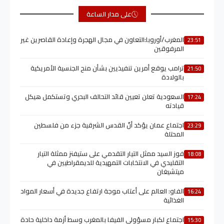
على مدار الساعة
المغرب/أوروبا:التعاون في مجال الهجرة وإعادة القاصرين غير
23:51
المرفوقين
ترامب يوقع أمرين تنفيذيين بشأن منح الجنسية الأمريكية
21:50
بالولادة
السعودية تعلن تعيين قائد التحالف البحري وتستكمل هيكل
17:24
قيادته
اجتماع عمان يؤكد أنّ القدس الشرقية جزء من فلسطين
23:29
المحتلة
فوز السيد ممثل التيار التقدمي على ستيفنز ممثلة التيار
18:08
التقليدي في الانتخابات التمهيدية للديمقراطيين في
ميتشيغان
الفاو: العالم على أعتاب موجة ارتفاع جديدة في أسعار المواد
16:24
الغذائية
اجتماع لكبار مسؤولي الفيفا بالمغرب وسط أزمة داخلية حادة
15:30