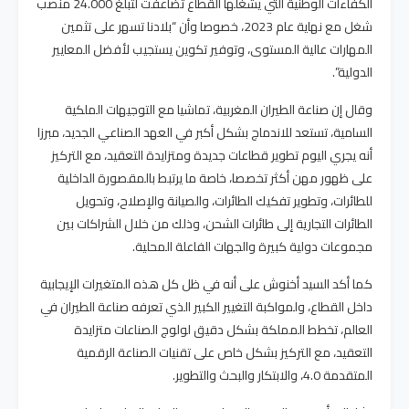
الكفاءات الوطنية التي يشغلها القطاع تضاعفت لتبلغ 24.000 منصب
شغل مع نهاية عام 2023، خصوصا وأن “بلادنا تسهر على تثمين
المهارات عالية المستوى، وتوفير تكوين يستجيب لأفضل المعايير
الدولية”.
وقال إن صناعة الطيران المغربية، تماشيا مع التوجيهات الملكية
السامية، تستعد للاندماج بشكل أكبر في العهد الصناعي الجديد، مبرزا
أنه يجري اليوم تطوير قطاعات جديدة ومتزايدة التعقيد، مع التركيز
على ظهور مهن أكثر تخصصا، خاصة ما يرتبط بالمقصورة الداخلية
للطائرات، وتطوير تفكيك الطائرات، والصيانة والإصلاح، وتحويل
الطائرات التجارية إلى طائرات الشحن، وذلك من خلال الشراكات بين
مجموعات دولية كبيرة والجهات الفاعلة المحلية.
كما أكد السيد أخنوش على أنه في ظل كل هذه المتغيرات الإيجابية
داخل القطاع، ولمواكبة التغيير الكبير الذي تعرفه صناعة الطيران في
العالم، تخطط المملكة بشكل دقيق لولوج الصناعات متزايدة
التعقيد، مع التركيز بشكل خاص على تقنيات الصناعة الرقمية
المتقدمة 4.0، والابتكار والبحث والتطوير.