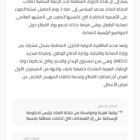
يشار إلى أن هذه الدورة، المنظمة تحت الرعاية السامية لصاحب
الجلالة الملك محمد السادس إلى غاية 2 نونبر المقبل، تسلط الضوء
على الأهمية المتزايدة التي اكتسبها المغرب في المشهد العالمي
لصناعة الطيران، وهي فرصة كذلك لجمع رواد القطاع حول
المواضيع الرئيسية للصناعة.
وتعد هذه التظاهرة الدولية الكبرى، المنظمة بشكل مشترك بين
وزارة الصناعة والتجارة، وإدارة الدفاع الوطني، وشركة ميدزيد
(MEDZ)، وهي فرع لصندوق الإيداع والتدبير، والتي تحضرها دولة
الإمارات العربية المتحدة كضيفة شرف، واجهة من المستوى الأول
لعرض آخر ابتكارات القطاع ومنصة لالتقاء المهنيين الباحثين عن
فرص الأعمال.
المقال السابق
برقية تعزية ومواساة من جلالة الملك لرئيس الحكومة
الإسبانية على إثر الفيضانات التي اجتاحت منطقة بلنسية
المقال التالي