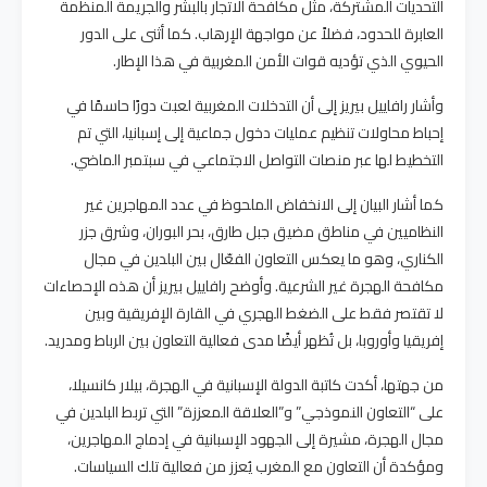
التحديات المشتركة، مثل مكافحة الاتجار بالبشر والجريمة المنظمة
العابرة للحدود، فضلاً عن مواجهة الإرهاب. كما أثنى على الدور
الحيوي الذي تؤديه قوات الأمن المغربية في هذا الإطار.
وأشار رافاييل بيريز إلى أن التدخلات المغربية لعبت دورًا حاسمًا في
إحباط محاولات تنظيم عمليات دخول جماعية إلى إسبانيا، التي تم
التخطيط لها عبر منصات التواصل الاجتماعي في سبتمبر الماضي.
كما أشار البيان إلى الانخفاض الملحوظ في عدد المهاجرين غير
النظاميين في مناطق مضيق جبل طارق، بحر البوران، وشرق جزر
الكناري، وهو ما يعكس التعاون الفعّال بين البلدين في مجال
مكافحة الهجرة غير الشرعية. وأوضح رافاييل بيريز أن هذه الإحصاءات
لا تقتصر فقط على الضغط الهجري في القارة الإفريقية وبين
إفريقيا وأوروبا، بل تُظهر أيضًا مدى فعالية التعاون بين الرباط ومدريد.
من جهتها، أكدت كاتبة الدولة الإسبانية في الهجرة، بيلار كانسيلا،
على “التعاون النموذجي” و”العلاقة المعززة” التي تربط البلدين في
مجال الهجرة، مشيرة إلى الجهود الإسبانية في إدماج المهاجرين،
ومؤكدة أن التعاون مع المغرب يُعزز من فعالية تلك السياسات.