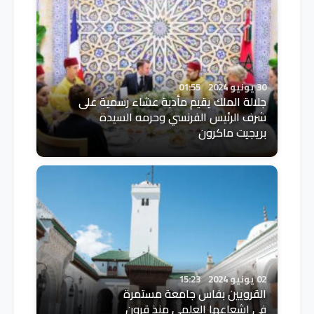
30 يونيو 2024
01:55
جلالة الملك يقيم مأدبة عشاء رسمية على
شرف الرئيس الفرنسي وحرمه السيدة
بريجيت ماكرون
02 يونيو 2024
15:23
القرويين بفاس جامعة مستمرة
في إشعاعها العلمي منذ قرون