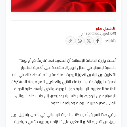
كمال صابر
22 أكتوبر 2024
11:29 م
شارك:
أعلنت وزارة الداخلية الإسبانية أن المغرب يُعد “شريكًا ذو أولوية”
بالنسبة لإسبانيا في مجال الهجرة، مشددة على أهمية استمرار
التعاون بين البلدين لتعزيز الهجرة المنظمة والآمنة. جاء ذلك في بلاغ
أصدرته الوزارة عقب الاجتماع الثاني والعشرين للمجموعة المشتركة
الدائمة المغربية-الإسبانية حول الهجرة، والذي ترأسته كاتبة الدولة
الإسبانية في الهجرة، بيلار كانسيلا رودريغيز، إلى جانب خالد الزروالي،
الوالي مدير مديرية الهجرة ومراقبة الحدود.
وفي هذا السياق، أعرب كاتب الدولة الإسباني في الأمن، رافاييل بيريز
رويز، عن تقديره الكبير للمغرب على “التزامه وجهوده” في مواجهة