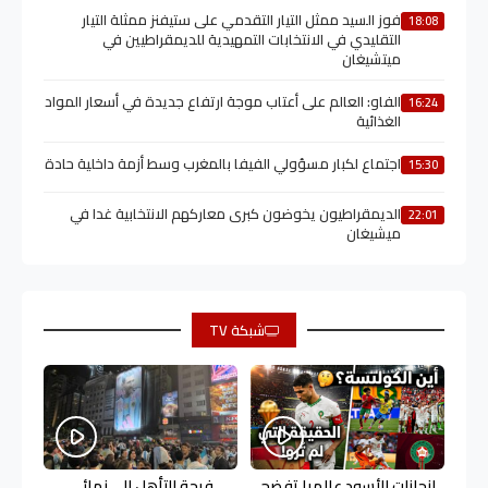
فوز السيد ممثل التيار التقدمي على ستيفنز ممثلة التيار
18:08
التقليدي في الانتخابات التمهيدية للديمقراطيين في
ميتشيغان
الفاو: العالم على أعتاب موجة ارتفاع جديدة في أسعار المواد
16:24
الغذائية
اجتماع لكبار مسؤولي الفيفا بالمغرب وسط أزمة داخلية حادة
15:30
الديمقراطيون يخوضون كبرى معاركهم الانتخابية غدا في
22:01
ميشيغان
شبكة TV
إنجازات الأسود عالميا تفضح
فرحة التأهل إلى نهائي