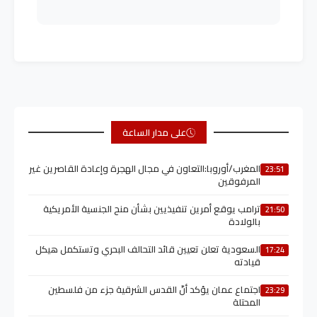
على مدار الساعة
المغرب/أوروبا:التعاون في مجال الهجرة وإعادة القاصرين غير
23:51
المرفوقين
ترامب يوقع أمرين تنفيذيين بشأن منح الجنسية الأمريكية
21:50
بالولادة
السعودية تعلن تعيين قائد التحالف البحري وتستكمل هيكل
17:24
قيادته
اجتماع عمان يؤكد أنّ القدس الشرقية جزء من فلسطين
23:29
المحتلة