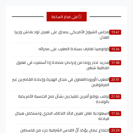
على مدار الساعة
مجلس الشيوخ الأمريكي يصدق على تعيين تود بلانش وزيرا
13:47
للعدل
كولومبيا تعترف بسيادة المغرب على صحرائه
13:24
مدريد تحذر روما من إجراءاتٍ مضادة إذا اُستمرت في تعليق
17:08
اتفاقية شنغن
المغرب/أوروبا:التعاون في مجال الهجرة وإعادة القاصرين غير
23:51
المرفوقين
ترامب يوقع أمرين تنفيذيين بشأن منح الجنسية الأمريكية
21:50
بالولادة
السعودية تعلن تعيين قائد التحالف البحري وتستكمل هيكل
17:24
قيادته
اجتماع عمان يؤكد أنّ القدس الشرقية جزء من فلسطين
23:29