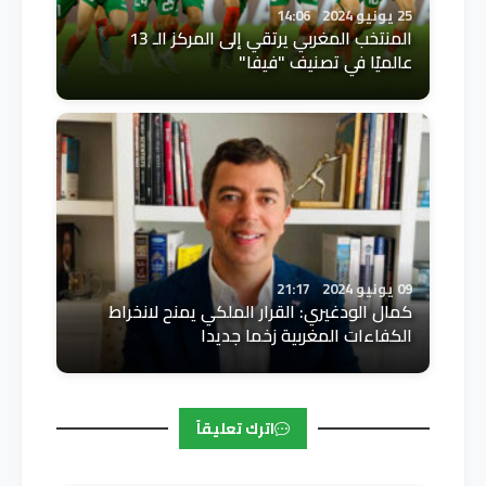
25 يونيو 2024
14:06
المنتخب المغربي يرتقي إلى المركز الـ 13
عالميًا في تصنيف "فيفا"
09 يونيو 2024
21:17
كمال الودغيري: القرار الملكي يمنح لانخراط
الكفاءات المغربية زخما جديدا
اترك تعليقاً