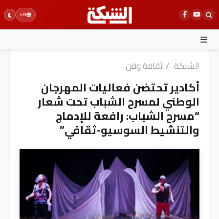
Ski
EN
t
conten
الشبكة
/
ثقافة وفن
أكادير تحتضن فعاليات المهرجان
الوطني لمسرح الشباب تحت شعار
“مسرح الشباب: رافعة للإدماج
والتنشيط السوسيو-ثقافي”