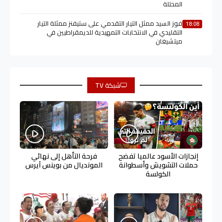
المحتلة
فوز السيد ممثل التيار التقدمي على ستيفنز ممثلة التيار
18:08
التقليدي في الانتخابات التمهيدية للديمقراطيين في
ميتشيغان
شبكة TV
إنجازات الأسود عالميا تفضح
فرحة التأهل إلى نهائي
حملات التشويش وأسطوانة
المونديال من بوينس آيرس
الكولسة