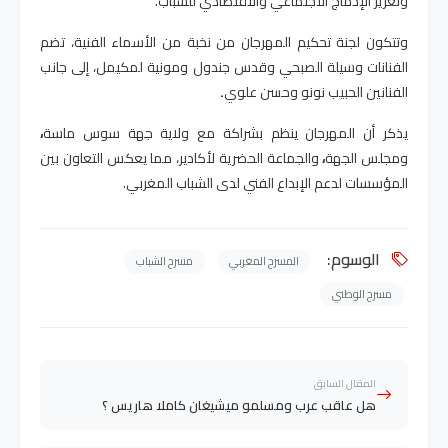
وتعزيز الإدماج الاجتماعي والاقتصادي للشباب
.
وتتكون لجنة تحكيم المهرجان من نخبة من الأسماء الفنية، تضم
الفنانات
وسيلة الصبحي
و
قدس جندول
و
مونية لمكيمل
، إلى جانب
الفنانين
الحبيب نونو
و
حسن علوي
.
يذكر أن المهرجان ينظم بشراكة مع
ولاية جهة سوس ماسة
،
و
مجلس الجهة
،
و
الجماعة الحضرية لأكادير
، مما يعكس التعاون بين
المؤسسات لدعم الإبداع الفني لدى الشباب المغربي
.
الوسوم:
المسرح المغربي
مسرح الشباب
مسرح الوطني
المقال السابق
هل عاقب عرب ومسلمو ميشيغان كاملا هاريس ؟