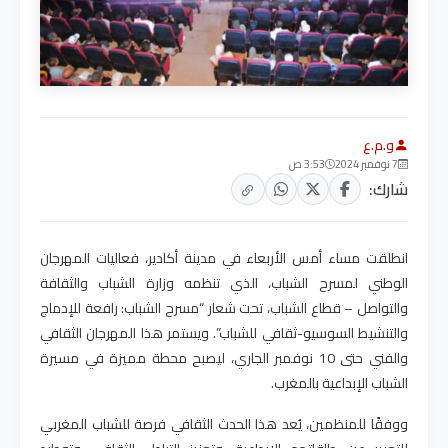
و.م.ع
7 نوفمبر 2024
3:53 ص
شارك:
انطلقت مساء أمس الأربعاء في مدينة أكادير، فعاليات
المهرجان
الوطني لمسرح الشباب
، الذي تنظمه وزارة الشباب والثقافة
والتواصل – قطاع الشباب، تحت شعار “مسرح الشباب: رافعة للإدماج
والتنشيط السوسيو-ثقافي للشباب”. ويستمر هذا المهرجان الثقافي
والفني حتى 10 نوفمبر الجاري، ليصبح محطة مميزة في مسيرة
الشباب الإبداعية بالمغرب
.
ووفقًا للمنظمين، يُعد هذا الحدث الثقافي فرصة للشباب المغربي