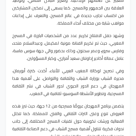
للتعبير عن طاقاتهم الإبداعية، وتعزيز التبادل الثقافي، وتوطيد
العلاقة بين الجمهور والمسرح. كما يسعى إلى تمكين المشاركين
من اكتساب تجارب جديدة في عالم المسرح، والتعرف على إبداعات
مواهب شابة من مختلف أنحاء المملكة
.
وشهد حفل الافتتاح تكريم عدد من الشخصيات البارزة في المسرح
المغربي، حيث تم تكريم الفنانة
مونية لمكيمل
، و
عبدالسلام متحد
،
و
فارس سرور
،
و
عمر سحنون
، وذلك بحضور والي جهة سوس ماسة،
عامل عمالة أكادير إداوتنان
سعيد أمزازي
، وكبار المسؤولين
.
وفي تصريح لوكالة المغرب العربي للأنباء، أكدت
كنزة أبورمان
،
مديرة الشباب بوزارة الشباب والثقافة والتواصل، على أهمية هذا
المهرجان في دعم الدور الحيوي لدور الشباب في نشر الثقافة
المسرحية، وتطوير الأنشطة السوسيو-ثقافية في المغرب
.
يتضمن برنامج المهرجان عروضًا مسرحية من 12 جهة، حيث تبرز هذه
العروض تنوع وغنى التراث الثقافي والفني للمملكة. كما تتخلل
الفعالية ورشات تكوينية حول تقنيات المسرح المختلفة، إلى جانب
ندوات فكرية تتناول أهمية مسرح الشباب في دعم الصناعة الثقافية