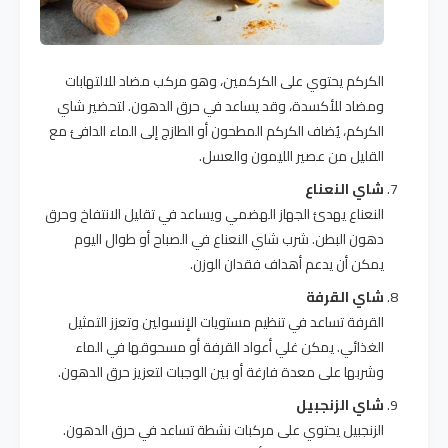
الكركم يحتوي على الكركمين، وهو مركب مضاد للالتهابات
ومضاد للأكسدة، وقد يساعد في حرق الدهون. لتحضير شاي
الكركم، يُضاف الكركم المطحون أو الطازج إلى الماء الدافئ مع
القليل من عصير الليمون والعسل.
شاي النعناع
النعناع يهدئ الجهاز الهضمي ويساعد في تقليل الانتفاخ وحرق
دهون البطن. شرب شاي النعناع في الصباح أو طوال اليوم
يمكن أن يدعم أهداف فقدان الوزن.
شاي القرفة
القرفة تساعد في تنظيم مستويات الإنسولين وتعزز التمثيل
الغذائي. يمكن غلي أعواد القرفة أو مسحوقها في الماء
وشربها على معدة فارغة أو بين الوجبات لتعزيز حرق الدهون.
شاي الزنجبيل
الزنجبيل يحتوي على مركبات نشطة تساعد في حرق الدهون.