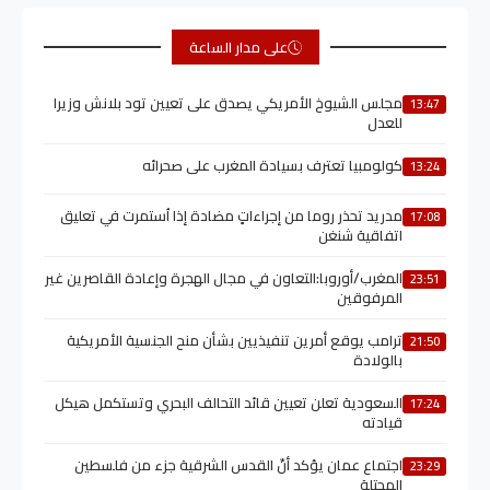
على مدار الساعة
مجلس الشيوخ الأمريكي يصدق على تعيين تود بلانش وزيرا
13:47
للعدل
كولومبيا تعترف بسيادة المغرب على صحرائه
13:24
مدريد تحذر روما من إجراءاتٍ مضادة إذا اُستمرت في تعليق
17:08
اتفاقية شنغن
المغرب/أوروبا:التعاون في مجال الهجرة وإعادة القاصرين غير
23:51
المرفوقين
ترامب يوقع أمرين تنفيذيين بشأن منح الجنسية الأمريكية
21:50
بالولادة
السعودية تعلن تعيين قائد التحالف البحري وتستكمل هيكل
17:24
قيادته
اجتماع عمان يؤكد أنّ القدس الشرقية جزء من فلسطين
23:29
المحتلة