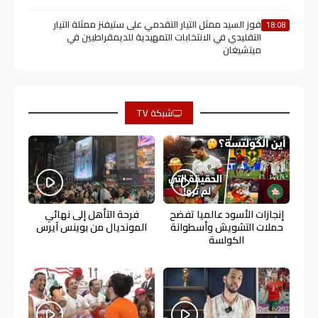
فوز السيد ممثل التيار التقدمي على ستيفنز ممثلة التيار
18:08
التقليدي في الانتخابات التمهيدية للديمقراطيين في
ميتشيغان
شبكة TV
إنجازات الأسود عالميا تفضح
فرحة التأهل إلى نهائي
حملات التشويش وأسطوانة
المونديال من بوينس آيرس
الكولسة