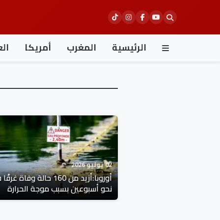
Ski
t
conten
الرئيسية
المغرب
أمريكا
الع
02 يونيو 2026
أوروبا:أزيد من 160 حالة وفاة غرق
نحو أسبوعين بسبب موجة الحرارة