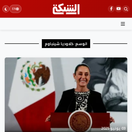
Ski
EN
t
conten
الوسم:
كلاوديا شينباوم
03 يونيو 2025