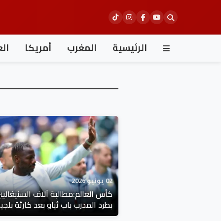
Ski
t
conten
الرئيسية
المغرب
أمريكا
الع
02 يونيو 2026
كأس العالم:مطالبة آلاف السنيغاليي
بطرد المدرب باب ثياو بعد كارثة بلجي