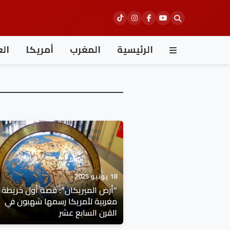
Ski
t
conten
الرئيسية
المغرب
أمريكا
الع
18 يونيو 2025
"أرض الميريكان": قصة أول خريطة
مغربية لأمريكا رسمها شهبون في
القرن السابع عشر