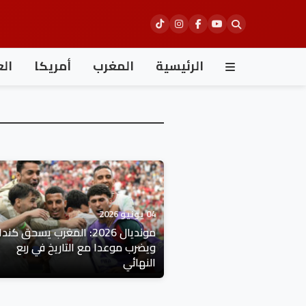
Ski
t
conten
الرئيسية
المغرب
أمريكا
الع
04 يونيو 2026
مونديال 2026: المغرب يسحق كندا
ويضرب موعدا مع التاريخ في ربع
النهائي