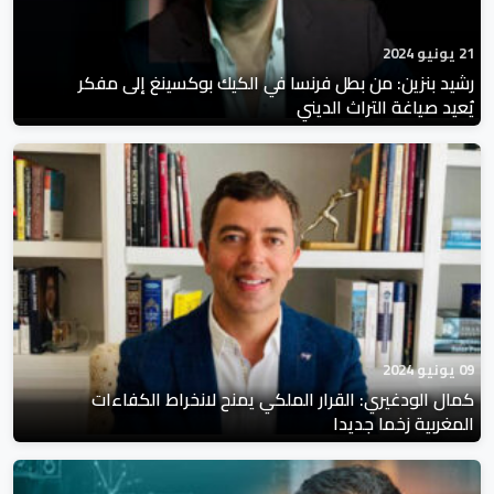
21 يونيو 2024
رشيد بنزين: من بطل فرنسا في الكيك بوكسينغ إلى مفكر
يُعيد صياغة التراث الديني
09 يونيو 2024
كمال الودغيري: القرار الملكي يمنح لانخراط الكفاءات
المغربية زخما جديدا