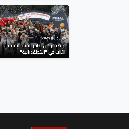
25 يونيو 2025
نهضة بركان يظفر بلقبه الإفريقي
الثالث في "الكونفدرالية"