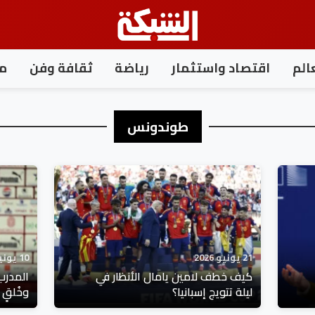
الم
اقتصاد واستثمار
رياضة
ثقافة وفن
مغ
طوندونس
21 يونيو 2026
10 يونيو 2026
كيف خطف لامين يامال الأنظار في
المدرب
ليلة تتويج إسبانيا؟
وخُلقٍ 