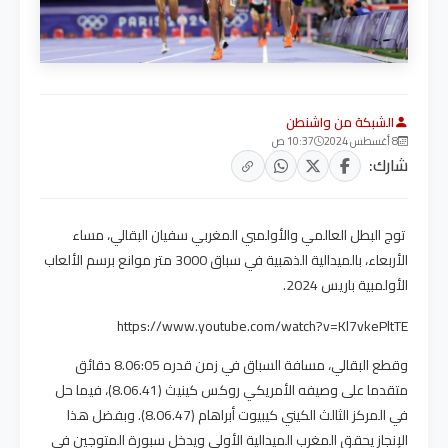
الشبكة من واشنطن
8 أغسطس 2024
10:37 ص
شارك:
توج البطل العالمي والأولمبي المغربي سفيان البقالي، مساء
الأربعاء، بالميدالية الذهبية في سباق 3000 متر موانع برسم الألعاب
الأولمبية باريس 2024.
https://www.youtube.com/watch?v=Kl7vkePltTE
وقطع البقالي، مسافة السباق في زمن قدره 8.06:05 دقائق
متقدما على وصيفه الأمريكي روكس كينيث (8.06.41)، فيما حل
في المركز الثالث الكيني كيبيوت أبراهام (8.06.47). وبفضل هذا
الإنجاز يحقق المغرب الميدالية الأولى ويدخل سبورة المتوجين في