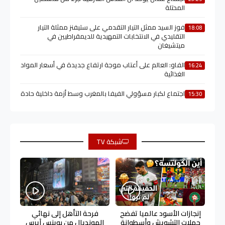
المحتلة
فوز السيد ممثل التيار التقدمي على ستيفنز ممثلة التيار
18:08
التقليدي في الانتخابات التمهيدية للديمقراطيين في
ميتشيغان
الفاو: العالم على أعتاب موجة ارتفاع جديدة في أسعار المواد
16:24
الغذائية
اجتماع لكبار مسؤولي الفيفا بالمغرب وسط أزمة داخلية حادة
15:30
شبكة TV
إنجازات الأسود عالميا تفضح
فرحة التأهل إلى نهائي
حملات التشويش وأسطوانة
المونديال من بوينس آيرس