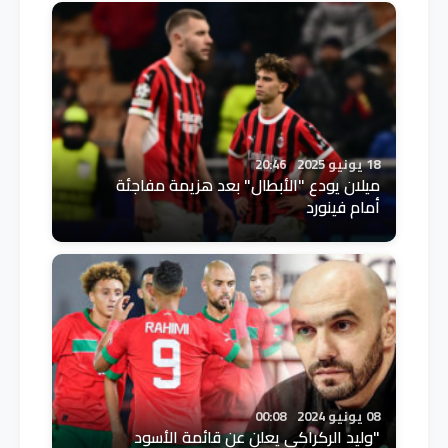
18 يونيو 2025
20:46
ميلان يودع "الأبطال" بعد هزيمة مفاجئة
أمام فينورد
08 يونيو 2024
00:08
"وليد الركراكي يعلن عن قائمة الأسود