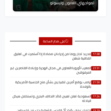
لمواجهتي الغابون وليسوتو
على مدار الساعة
مدريد تحذر روما من إجراءاتٍ مضادة إذا اُستمرت في تعليق
17:08
اتفاقية شنغن
المغرب/أوروبا:التعاون في مجال الهجرة وإعادة القاصرين غير
23:51
المرفوقين
ترامب يوقع أمرين تنفيذيين بشأن منح الجنسية الأمريكية
21:50
بالولادة
السعودية تعلن تعيين قائد التحالف البحري وتستكمل هيكل
17:24
قيادته
اجتماع عمان يؤكد أنّ القدس الشرقية جزء من فلسطين
23:29